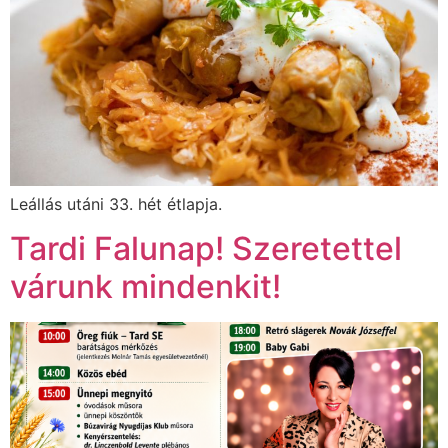
Leállás utáni 33. hét étlapja.
Tardi Falunap! Szeretettel
várunk mindenkit!