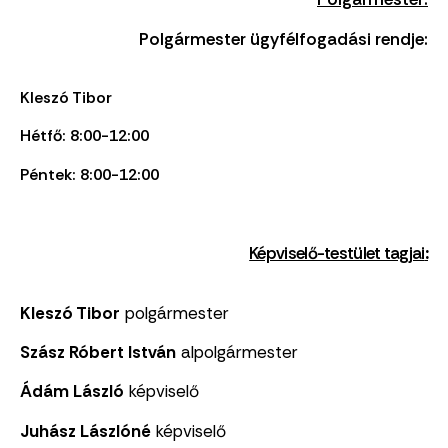
Polgármester ügyfélfogadási rendje:
Kleszó Tibor
Hétfő: 8:00-12:00
Péntek: 8:00-12:00
Képviselő-testület tagjai
:
Kleszó Tibor
polgármester
Szász Róbert István
alpolgármester
Ádám László
képviselő
Juhász Lászlóné
képviselő