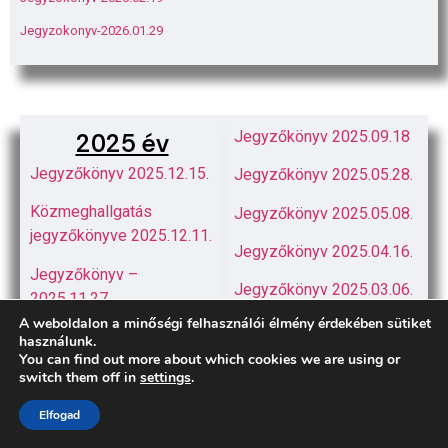
Jegyzokonyv-2026.01.29
2025 év
Jegyzőkönyv 2025.09.18
Jegyzőkönyv 2025.12.15.
Jegyzőkönyv 2025.05.28.
Közmeghallgatás
Jegyzőkönyv 2025.05.08.
jegyzőkönyve 2025.12.11.
Jegyzőkönyv 2025.04.16.
Jegyzőkönyv –
Jegyzőkönyv 2025.03.06.
2025.11.27.
A weboldalon a minőségi felhasználói élmény érdekében sütiket
használunk.
You can find out more about which cookies we are using or
switch them off in
settings
.
Elfogad